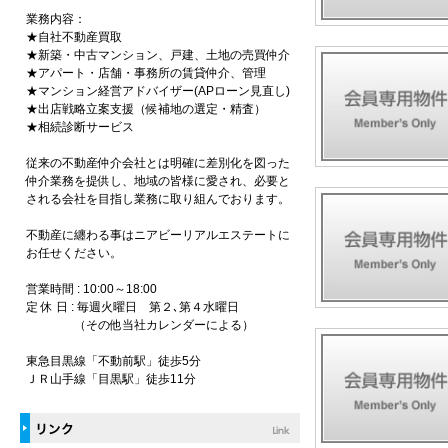
業務内容：
★自社不動産買取
★新築・中古マンション、戸建、土地の売買仲介
★アパート・店舗・事務所の賃貸仲介、管理
★マンション経営アドバイザー(APローン見直し)
★出店戦略立案支援（候補地の選定・精査）
★相続診断サービス
従来の不動産仲介会社とは明確に差別化を図った
仲介業務を提供し、地域の皆様に愛され、必要と
される会社を目指し業務に取り組んでおります。
不動産に纏わる事はニアビーリアルエステートに
お任せください。
営業時間 : 10:00～18:00
定 休 日 : 毎週火曜日 第２､第４水曜日
（その他当社カレンダーによる）
東急目黒線「不動前駅」徒歩5分
ＪＲ山手線「目黒駅」徒歩11分