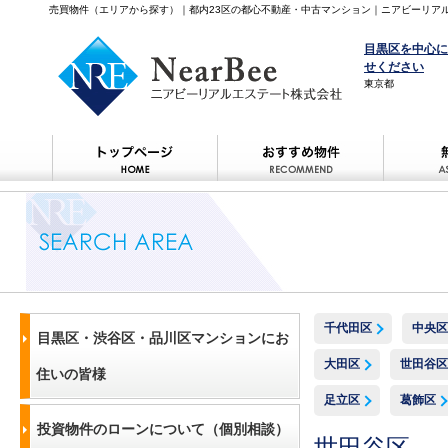
売買物件（エリアから探す）｜都内23区の都心不動産・中古マンション｜ニアビーリア
目黒区を中心に
せください
東京都
千代田区
中央区
目黒区・渋谷区・品川区マンションにお
大田区
世田谷区
住いの皆様
足立区
葛飾区
投資物件のローンについて（個別相談）
世田谷区